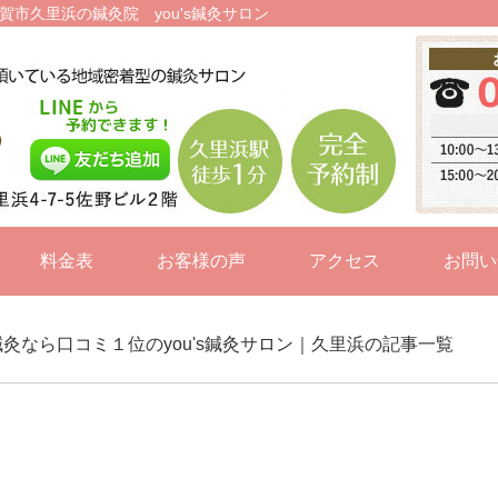
賀市久里浜の鍼灸院 you's鍼灸サロン
料金表
お客様の声
アクセス
お問い
の鍼灸なら口コミ１位のyou's鍼灸サロン｜久里浜の記事一覧