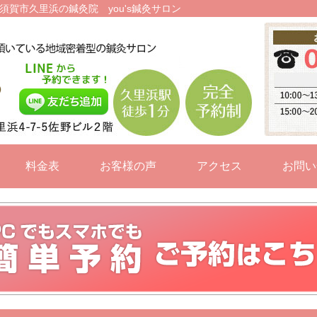
須賀市久里浜の鍼灸院 you's鍼灸サロン
料金表
お客様の声
アクセス
お問い